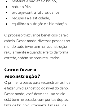
restaura a maciez e o brilho;
reduz o frizz;
protege contra futuros danos;
recupera a elasticidade;
equilibra a nutrição e a hidratação. 
O processo traz vários benefícios para o 
cabelo. Desse modo, diversas pessoas no 
mundo todo investem na reconstrução 
regularmente e quando é feito da forma 
correta, obtêm-se bons resultados. 
Como fazer a 
reconstrução?
O primeiro passo para reconstruir os fios 
é fazer um diagnóstico do nível do dano. 
Desse modo, você deve analisar se ele 
está bem ressecado, com pontas duplas, 
falta de brilho ou fraqueza. Em seguida, 