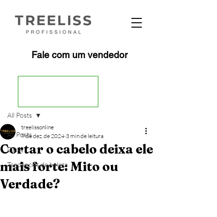
Fale com um vendedor
Post
All Posts
treelissonline
All Posts
9 de dez. de 2024
3 min de leitura
Cortar o cabelo deixa ele
Dicas
mais forte: Mito ou
Tendências de beleza
Verdade?