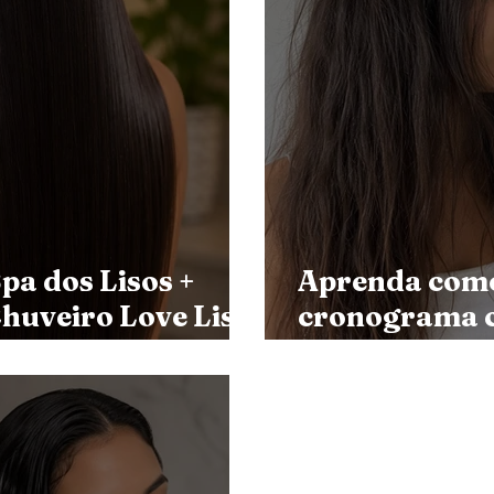
pa dos Lisos +
Aprenda como
huveiro Love Liss:
cronograma c
unda, Redução de
os produtos T
so Natural
quando hidrat
reconstruir os
cosméticos ve