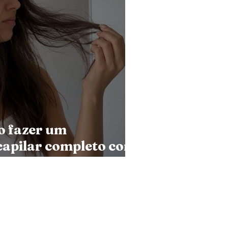
 fazer um
apilar completo com
reeliss. Descubra
ar, nutrir e
 fios utilizando
ganos e Cruelty-Free.