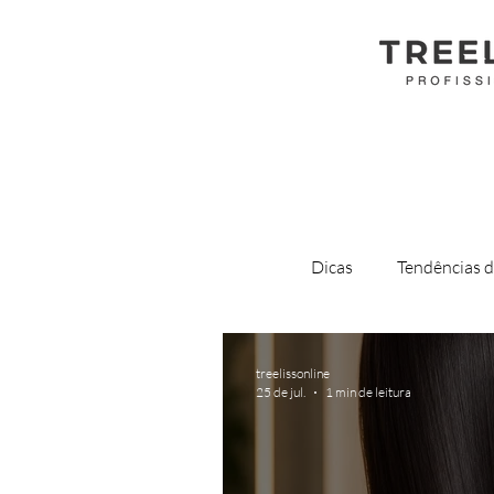
All Posts
Dicas
Tendências d
treelissonline
25 de jul.
1 min de leitura