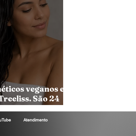
éticos veganos e
Treeliss. São 24
ais para todos os
 desenvolvidas com
uTube
Atendimento
 ingredientes de