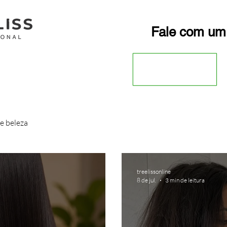
Fale com um
e beleza
treelissonline
8 de jul.
3 min de leitura