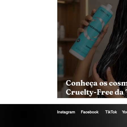
Conheça os cosm
Cruelty-Free da 
linhas profission
tipos de cabelo,
Instagram
Facebook
TikTok
Yo
alta tecnologia e