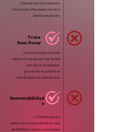
tratamentos de alisamento
tradicionais. Resultado incrível e
cabelos saudáveis.
Trata
Sem Pesar
Uma linha especialmente
desenvolvida para alinhar os fios
sem deixá-los pesados,
garantindo movimento e
naturalidade aos cabelos lisos.
Sustentabilidad
e
A Treeliss apoia o
desenvolvimento sustentável, isso
se reflete em toda a nossa cadeia