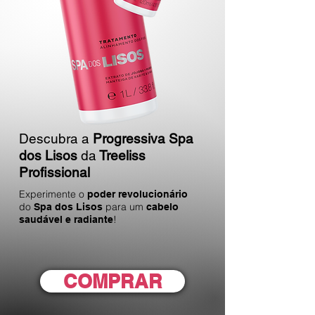
Descubra
a
Progressiva Spa
dos Lisos
da
Treeliss
Profissional
Experimente o
poder revolucionário
do
para um
Spa dos Lisos
cabelo
!
saudável e radiante
COMPRAR