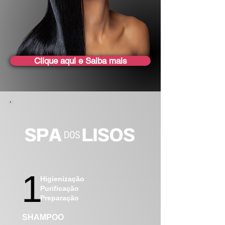
Clique aqui e Saiba mais
1
Higienização
Purificação
Preparação
SHAMPOO