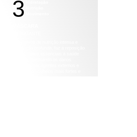
3
Hidratação
Nutrição
Movimento
MÁSCARA
HIDRATANTE
Com ativos de nutrição intensa e
hidratação profunda, faz a reposição
de elementos essenciais à saúde
dos fios, diminuindo os danos
causados por agentes externos e
deixando os cabelos mais fortes e
hidratados.
Trata sem pesar nos fios,