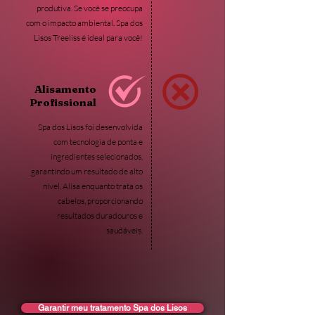
produtiva. Se você se preocupa
com o impacto ambiental, Spa dos
Lisos Treeliss é ideal para você!
Alisamento
Profissional
Spa dos Lisos foi desenvolvida
com tecnologia de ponta e
ingredientes selecionados,
garantindo um resultado de alto
nível. Alisa enquanto trata os
cabelos, proporcionando
resultados duradouros e
saudáveis.
Garantir meu tratamento Spa dos Lisos