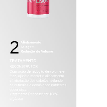
2
Alinhamento
Selagem
Redução de Volume
TRATAMENTO
RECONSTRUTOR
Com ação de redução de volume e
frizz, ajuda a manter o alinhamento
e hidratação dos cabelos, selando
as cutículas e devolvendo nutrientes
essenciais.
Tratamento Reconstrutor 100%
orgânico