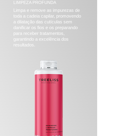
LIMPEZA PROFUNDA
Limpa e remove as impurezas de
toda a cadeia capilar, promovendo
a dilatação das cutículas sem
danificar os fios e os preparando
para receber tratamentos,
garantindo a excelência dos
resultados.