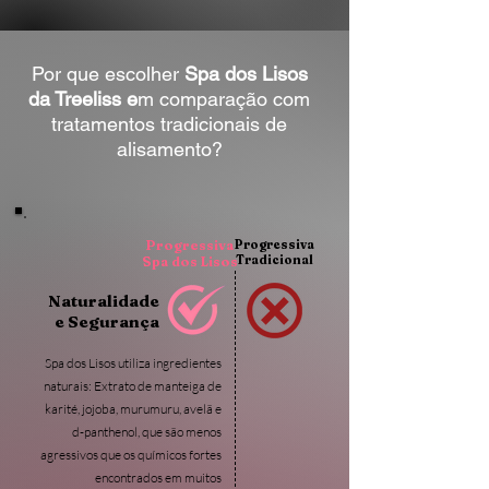
Por que escolher
Spa dos Lisos
da Treeliss e
m comparação com
tratamentos tradicionais de
alisamento?
Progressiva
Progressiva
Tradicional
Spa dos Lisos
Naturalidade
e Segurança
Spa dos Lisos utiliza ingredientes
naturais: Extrato de manteiga de
karité, jojoba, murumuru, avelã e
d-panthenol, que são menos
agressivos que os químicos fortes
encontrados em muitos