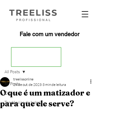
Fale com um vendedor
Post
All Posts
treelissonline
All Posts
24 de out. de 2023
3 min de leitura
O que é um matizador e
Dicas
para que ele serve?
Tendências de beleza