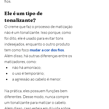
fios. 
Ele é um tipo de 
tonalizante?
O creme que faz o processo de matização 
não é um tonalizante. Isso porque, como 
foi dito, ele é usado para evitar tons 
indesejados, enquanto o outro produto 
tem como foco
mudar a cor dos fios
. 
Além disso, há outras diferenças entre os 
matizadores, como:
não há amoníaco;
o uso é temporário;
a agressão ao cabelo é menor. 
Na prática, eles possuem funções bem 
diferentes. Desse modo, nunca compre 
um tonalizante para matizar o cabelo. 
Além disso, caso esteja em dúvida sobre 