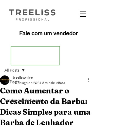
Fale com um vendedor
Post
All Posts
treelissonline
All Posts
20 de ago. de 2024
3 min de leitura
Como Aumentar o
Dicas
Crescimento da Barba:
Tendências de beleza
Dicas Simples para uma
Barba de Lenhador