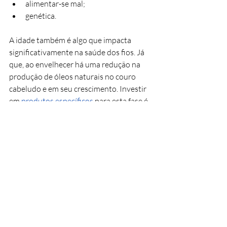
alimentar-se mal;
genética.
A idade também é algo que impacta 
significativamente na saúde dos fios. Já 
que, ao envelhecer há uma redução na 
produção de óleos naturais no couro 
cabeludo e em seu crescimento. Investir 
em 
produtos específicos
 para esta fase é 
uma forma excelente de manter a saúde 
dos fios.
Como evitar o 
ressecamento do 
cabelo?
Para evitar o ressecamento do cabelo, 
é crucial manter uma rotina de cuidados 
adequados.
 Dessa forma, se aconselha 