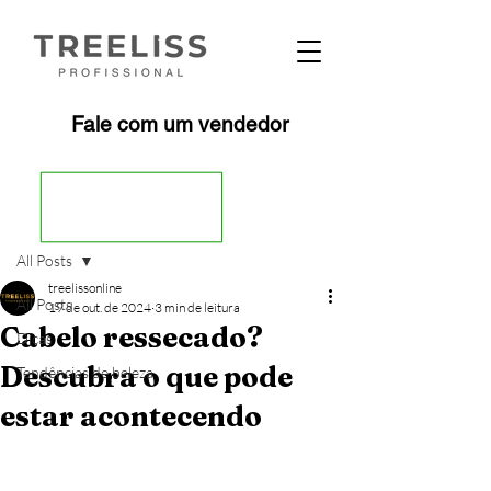
Fale com um vendedor
Post
All Posts
treelissonline
All Posts
19 de out. de 2024
3 min de leitura
Cabelo ressecado?
Dicas
Descubra o que pode
Tendências de beleza
estar acontecendo